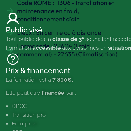
Code ROME : I1306 - Installation et
maintenance en froid,
conditionnement d'air
Public visé
Lieux : En centre ou à distance
Tout public dès la
classe de 3ᵉ
souhaitant accéde
Formacode : 22604 (Froid
Formation
accessible
aux personnes en
situatio
commercial) - 22635 (Climatisation)
Prix & financement
La formation est à
7 800€
.
Elle peut être
financée
par :
OPCO
Transition pro
Entreprise