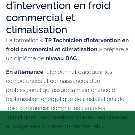
d’intervention en froid
commercial et
climatisation
La formation «
TP Technicien d’intervention en
froid commercial et climatisation
» prépare à
un
diplôme de
niveau
BAC
.
En alternance
, elle permet d’acquerir les
compétences et connaissances d’un
professionnel
qui assure
la
maintenance
et
l’optimisation énergétique
des installations de
froid commercial comme les centrales
frigorifiques, les chambres froides des grandes
et moyennes surfaces de ventes, etc…