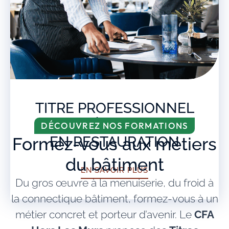
TITRE PROFESSIONNEL
EMPLOYÉ POLYVALENT
DÉCOUVREZ NOS FORMATIONS
EN RESTAURATION
Formez-vous aux métiers
du bâtiment
EN SAVOIR PLUS
Du gros œuvre à la menuiserie, du froid à
la connectique bâtiment, formez-vous à un
métier concret et porteur d’avenir. Le
CFA