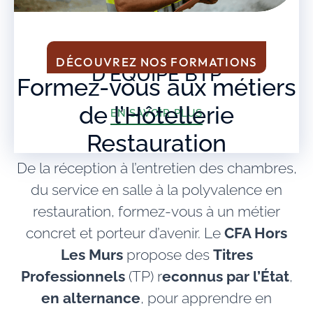
FORMATION CHEF
DÉCOUVREZ NOS FORMATIONS
D'ÉQUIPE BTP
Formez-vous aux métiers
de l’Hôtellerie
EN SAVOIR PLUS
Restauration
De la réception à l’entretien des chambres,
du service en salle à la polyvalence en
restauration, formez-vous à un métier
concret et porteur d’avenir. Le
CFA Hors
Les Murs
propose des
Titres
Professionnels
(TP) r
econnus par l’État
,
en alternance
, pour apprendre en